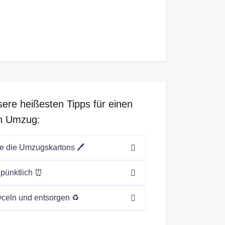
ere heißesten Tipps für einen
n Umzug:
ie die Umzugskartons 🖊️
 pünktlich ⏰
cyceln und entsorgen ♻️