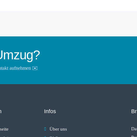
n Umzug?
ontakt aufnehmen ✉️
n
Infos
Br
Da
seite
Über uns