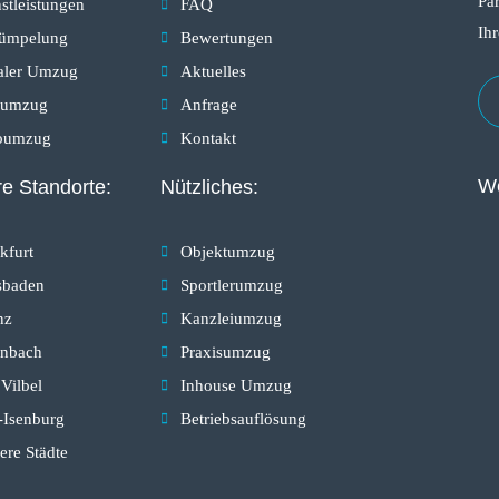
Par
stleistungen
FAQ
Ih
rümpelung
Bewertungen
aler Umzug
Aktuelles
numzug
Anfrage
oumzug
Kontakt
We
e Standorte:
Nützliches:
kfurt
Objektumzug
sbaden
Sportlerumzug
nz
Kanzleiumzug
enbach
Praxisumzug
Vilbel
Inhouse Umzug
-Isenburg
Betriebsauflösung
ere Städte