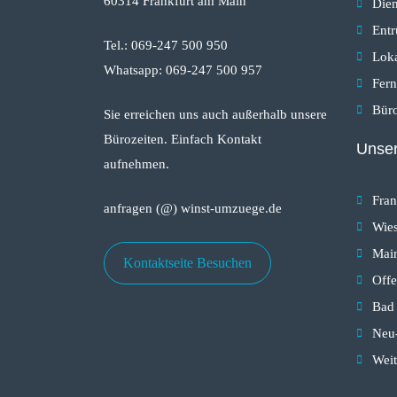
60314 Frankfurt am Main
Dien
Ent
Tel.: 069-247 500 950
Lok
Whatsapp: 069-247 500 957
Fer
Bür
Sie erreichen uns auch außerhalb unsere
Bürozeiten. Einfach Kontakt
Unser
aufnehmen.
Fran
anfragen (@) winst-umzuege.de
Wie
Mai
Kontaktseite Besuchen
Off
Bad 
Neu
Weit