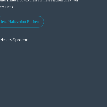
tner Halteverbot-Express für freie Flächen direkt vor
rem Haus.
Jetzt Halteverbot Buchen
bsite-Sprache: